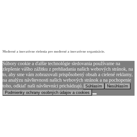
showroom4digit
Moderné a inovatívne riešenia pre moderné a inovatívne organizácie.
Súbory cookie a ďalšie technológie sledovania používame na
zlepšenie vášho zážitku z prehliadania našich webových stránok, na
to, aby sme vám zobrazovali prispôsobený obsah a cielené reklamy,
na analýzu návštevnosti našich webových stránok a na pochopenie
toho, odkiaľ naši návštevníci prichádzajú.
Súhlasím
Nesúhlasím
Podmienky ochrany osobných údajov a cookies