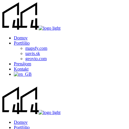
Domov
Portfólio
mapsfy.com
uavis.sk
geovio.com
Prenájom
Kontakt
Domov
Portfólio