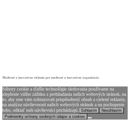
showroom4digit
Moderné a inovatívne riešenia pre moderné a inovatívne organizácie.
Súbory cookie a ďalšie technológie sledovania používame na
zlepšenie vášho zážitku z prehliadania našich webových stránok, na
to, aby sme vám zobrazovali prispôsobený obsah a cielené reklamy,
na analýzu návštevnosti našich webových stránok a na pochopenie
toho, odkiaľ naši návštevníci prichádzajú.
Súhlasím
Nesúhlasím
Podmienky ochrany osobných údajov a cookies