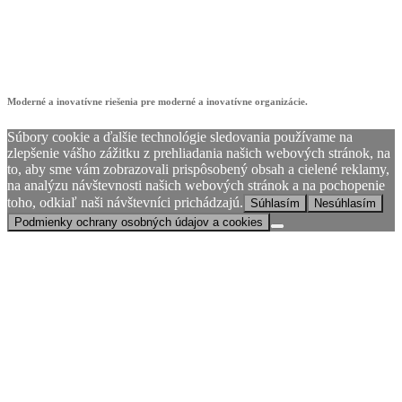
Moderné a inovatívne riešenia pre moderné a inovatívne organizácie.
Súbory cookie a ďalšie technológie sledovania používame na
zlepšenie vášho zážitku z prehliadania našich webových stránok, na
to, aby sme vám zobrazovali prispôsobený obsah a cielené reklamy,
na analýzu návštevnosti našich webových stránok a na pochopenie
toho, odkiaľ naši návštevníci prichádzajú.
Súhlasím
Nesúhlasím
Podmienky ochrany osobných údajov a cookies