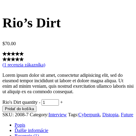
Rio’s Dirt
$
70.00
(
1
recenzia zákazníka)
Lorem ipsum dolor sit amet, consectetur adipisicing elit, sed do
eiusmod tempor incididunt ut labore et dolore magna aliqua. Ut
enim ad minim veniam, quis nostrud exercitation ullamco laboris nisi
ut aliquip ex ea commodo consequat.
Rio's Dirt quantity
-
+
Pridať do košíka
SKU:
2008-7
Category:
Interview
Tags:
Cyberpunk
,
Distopia
,
Future
Popis
Ďalšie informácie
Recenzie (1)