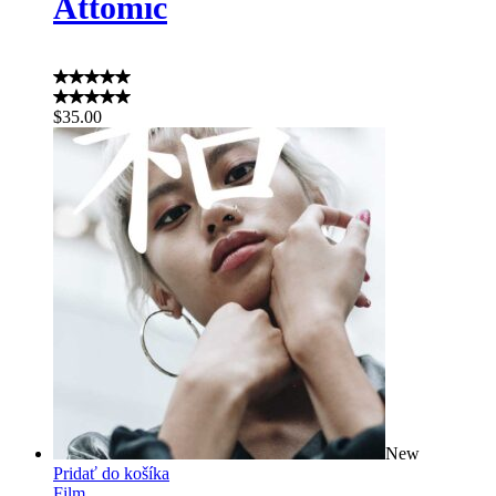
Attomic
$
35.00
New
Pridať do košíka
Film