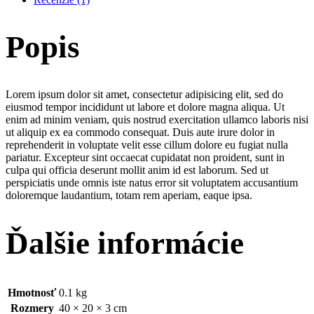
Popis
Lorem ipsum dolor sit amet, consectetur adipisicing elit, sed do
eiusmod tempor incididunt ut labore et dolore magna aliqua. Ut
enim ad minim veniam, quis nostrud exercitation ullamco laboris nisi
ut aliquip ex ea commodo consequat. Duis aute irure dolor in
reprehenderit in voluptate velit esse cillum dolore eu fugiat nulla
pariatur. Excepteur sint occaecat cupidatat non proident, sunt in
culpa qui officia deserunt mollit anim id est laborum. Sed ut
perspiciatis unde omnis iste natus error sit voluptatem accusantium
doloremque laudantium, totam rem aperiam, eaque ipsa.
Ďalšie informácie
Hmotnosť
0.1 kg
Rozmery
40 × 20 × 3 cm