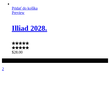
Pridať do košíka
Preview
Illiad 2028.
$
28.00
© 2024 EMIS s.r.o.
showroom4digit